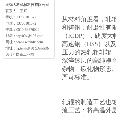
无锡大科机械科技有限公司
联系人：王跃
手机：13706181572
从材料角度看，轧
电话：13706181572
和铸钢，耐磨性有
传真：0510-88276022
（ICDP），硬度
邮箱：wys004@126.com
网址：www.wuxidk.com
高速钢（HSS）以
地址：无锡市新吴区锡贤路
压力的热轧粗轧辊
86-1号协新工业园
深淬透层的高纯净
杂物、碳化物形态
严苛标准。
轧辊的制造工艺也
流工艺：将高温外