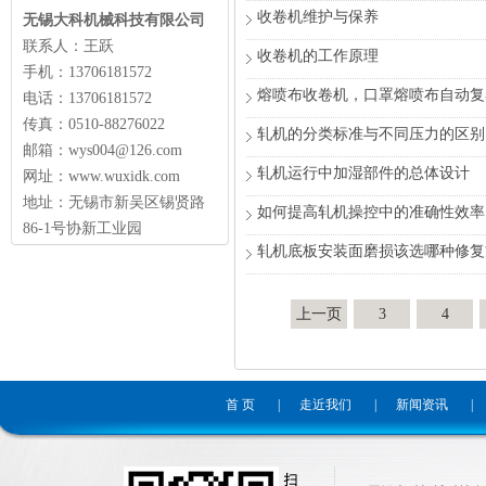
收卷机维护与保养
无锡大科机械科技有限公司
联系人：王跃
收卷机的工作原理
手机：13706181572
熔喷布收卷机，口罩熔喷布自动复
电话：13706181572
传真：0510-88276022
轧机的分类标准与不同压力的区别
邮箱：wys004@126.com
轧机运行中加湿部件的总体设计
网址：www.wuxidk.com
地址：无锡市新吴区锡贤路
如何提高轧机操控中的准确性效率
86-1号协新工业园
轧机底板安装面磨损该选哪种修复
上一页
3
4
首 页
|
走近我们
|
新闻资讯
|