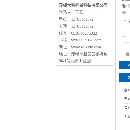
无锡大科机械科技有限公司
和
联系人：王跃
置
手机：13706181572
止
电话：13706181572
传真：0510-88276022
上
邮箱：wys004@126.com
下
网址：www.wuxidk.com
地址：无锡市新吴区锡贤路
相
86-1号协新工业园
高
高
高
无