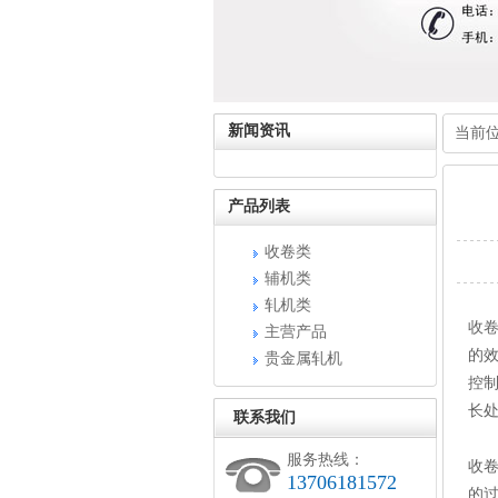
新闻资讯
当前
产品列表
收卷类
辅机类
轧机类
收
主营产品
的
贵金属轧机
控
长
联系我们
服务热线：
收
13706181572
的