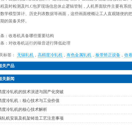
流程及时检测及PLC包罗现场信息休止逻辑管制，人机界面软件主要有系
、数学模型算计、历史列表数据等画面，这些画面梗概让工人直观随便的
后期的装备关怀。
一条：
收卷机具备哪些重要结构
一条：
对收卷机运行的噪音进行降低处理
关标签：
无锡轧机
,
高精度冷轧机
,
有色金属轧机
,
板带矫正设备
,
收
相关产品
相关新闻
精度冷轧机的技术演进与国产化突破
精度冷轧机：核心技术与工业价值
精度冷轧机的核心技术解析
锡轧机安装及机架铸造工艺注意事项