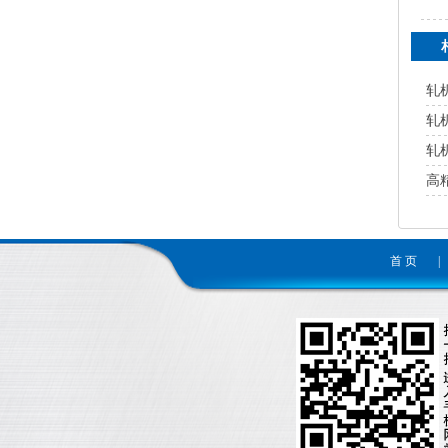
轧
轧
轧
高
首 页
|