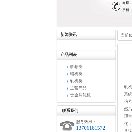
新闻资讯
当前
产品列表
收卷类
辅机类
轧机类
轧
主营产品
系
贵金属轧机
信
然
联系我们
现
服务热线：
化
13706181572
从