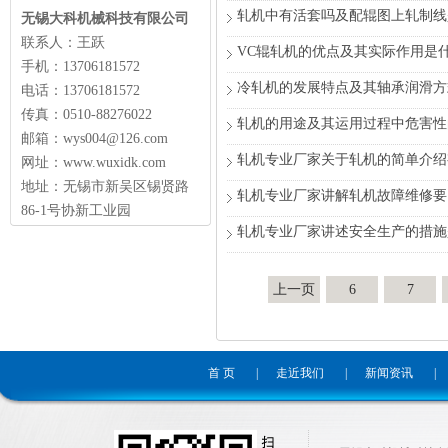
轧机中有活套吗及配辊图上轧制线
无锡大科机械科技有限公司
联系人：王跃
VC辊轧机的优点及其实际作用是
手机：13706181572
冷轧机的发展特点及其轴承润滑方
电话：13706181572
传真：0510-88276022
轧机的用途及其运用过程中危害性
邮箱：wys004@126.com
轧机专业厂家关于轧机的简单介绍
网址：www.wuxidk.com
地址：无锡市新吴区锡贤路
轧机专业厂家讲解轧机故障维修要
86-1号协新工业园
轧机专业厂家讲述安全生产的措施
上一页
6
7
首 页
|
走近我们
|
新闻资讯
|